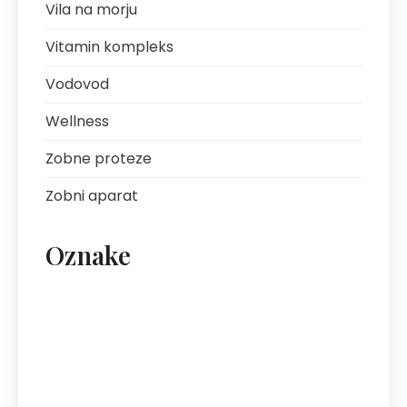
Vila na morju
Vitamin kompleks
Vodovod
Wellness
Zobne proteze
Zobni aparat
Oznake
artritis
avantura s prijatelji
bolezni sklepov
bolezni želodca
Bovec
darilo za fanta
ekipa za klice
energija