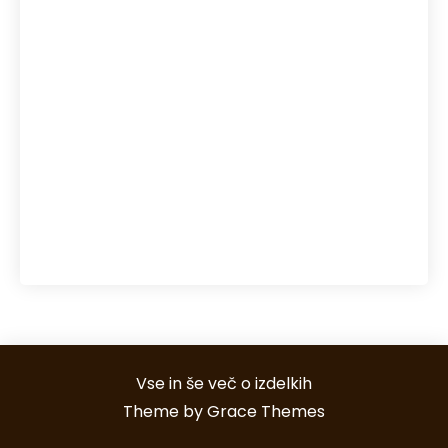
regeneracija kože
reka Soča
senca
senčila
sečna kislina
snegolovi
streha
Toplotne črpalke
točkovni snegolovi
uporaba pos terminalov
večerja s prijatelji
vodni športi Bovec
Vse in še več o izdelkih
Theme by Grace Themes