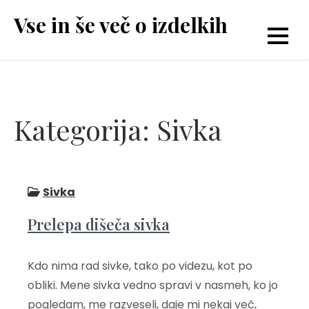
Skip
Vse in še več o izdelkih
to
content
Kategorija:
Sivka
Sivka
Prelepa dišeča sivka
Kdo nima rad sivke, tako po videzu, kot po
obliki. Mene sivka vedno spravi v nasmeh, ko jo
pogledam, me razveseli, daje mi nekaj več,