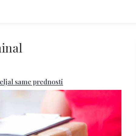
inal
peljal same prednosti