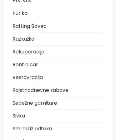
Prvi vtis
Putika
Rafting Bovec
Razkužilo
Rekuperacija
Rent a car
Restavracija
Rojstnodnevne zabave
Sedežne garniture
Sivka
Smrad iz odtoka