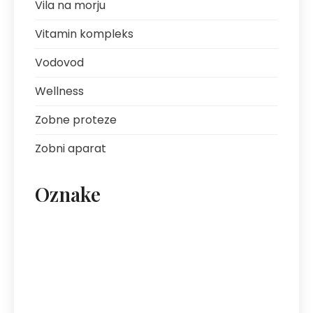
Vila na morju
Vitamin kompleks
Vodovod
Wellness
Zobne proteze
Zobni aparat
Oznake
artritis
avantura s prijatelji
bolezni sklepov
bolezni želodca
Bovec
darilo za fanta
ekipa za klice
energija