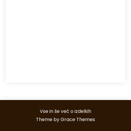
regeneracija kože
reka Soča
senca
senčila
sečna kislina
snegolovi
streha
Toplotne črpalke
točkovni snegolovi
uporaba pos terminalov
večerja s prijatelji
vodni športi Bovec
Vse in še več o izdelkih
Theme by Grace Themes