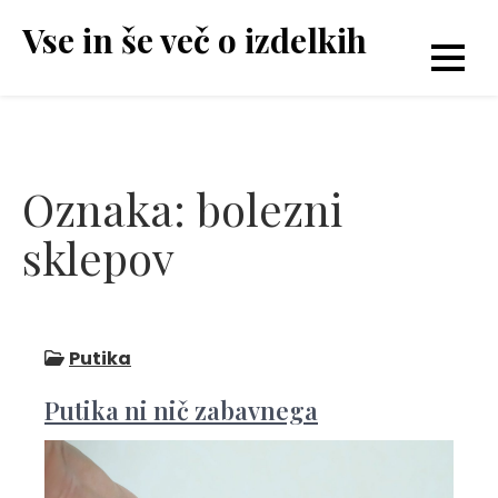
Skip
Vse in še več o izdelkih
to
content
Oznaka:
bolezni
sklepov
Putika
Putika ni nič zabavnega