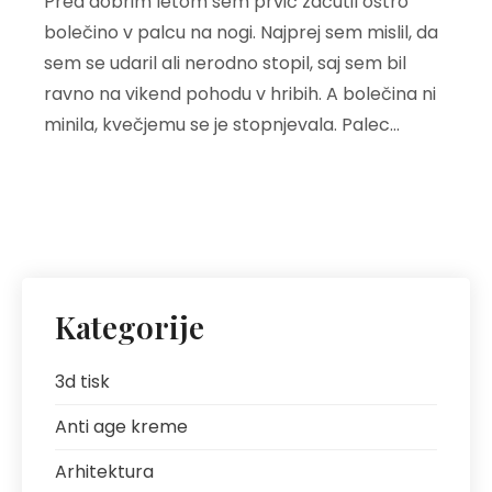
Pred dobrim letom sem prvič začutil ostro
bolečino v palcu na nogi. Najprej sem mislil, da
sem se udaril ali nerodno stopil, saj sem bil
ravno na vikend pohodu v hribih. A bolečina ni
minila, kvečjemu se je stopnjevala. Palec…
Kategorije
3d tisk
Anti age kreme
Arhitektura