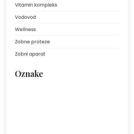
Vitamin kompleks
Vodovod
Wellness
Zobne proteze
Zobni aparat
Oznake
artritis
avantura s prijatelji
bolezni sklepov
bolezni želodca
Bovec
darilo za fanta
ekipa za klice
energija
fotografija na platnu
gastroskopija