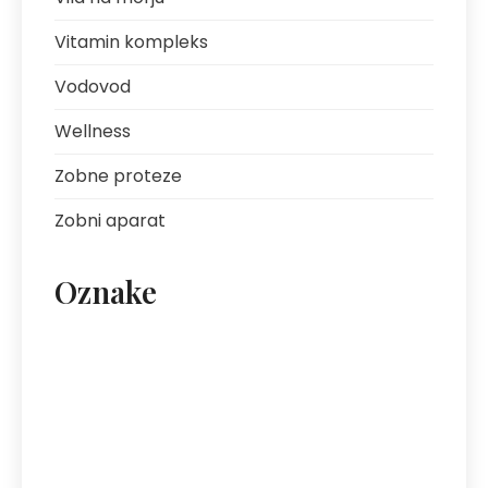
Vitamin kompleks
Vodovod
Wellness
Zobne proteze
Zobni aparat
Oznake
artritis
avantura s prijatelji
bolezni sklepov
bolezni želodca
Bovec
darilo za fanta
ekipa za klice
energija