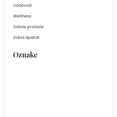
Vodovod
Wellness
Zobne proteze
Zobni aparat
Oznake
artritis
avantura s prijatelji
bolezni sklepov
bolezni želodca
Bovec
darilo za fanta
ekipa za klice
energija
fotografija na platnu
gastroskopija
hotel Bovec
hotel v Bovcu
izlet
kofein