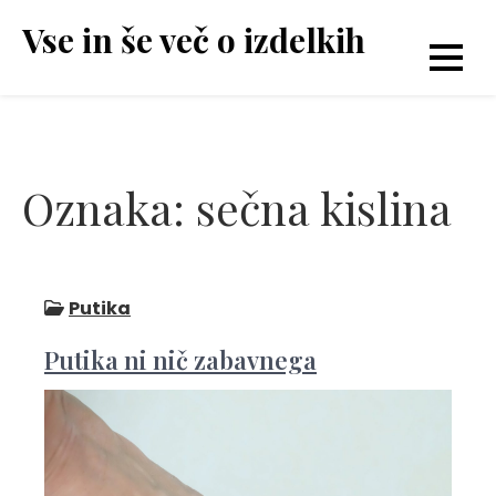
Skip
Vse in še več o izdelkih
to
content
Oznaka:
sečna kislina
Putika
Putika ni nič zabavnega