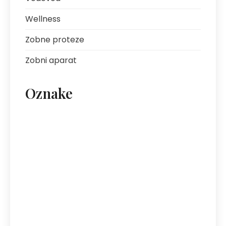
Wellness
Zobne proteze
Zobni aparat
Oznake
artritis
avantura s prijatelji
bolezni sklepov
bolezni želodca
Bovec
darilo za fanta
ekipa za klice
energija
fotografija na platnu
gastroskopija
hotel Bovec
hotel v Bovcu
izlet
kofein