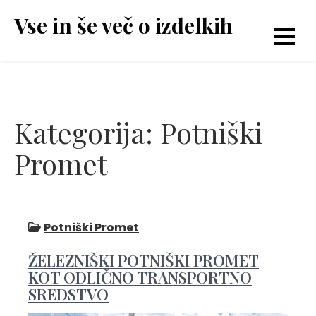
Skip
Vse in še več o izdelkih
to
content
Kategorija:
Potniški
Promet
Potniški Promet
ŽELEZNIŠKI POTNIŠKI PROMET
KOT ODLIČNO TRANSPORTNO
SREDSTVO