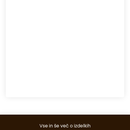
putika
rafting
rafting Bovec
regeneracija kože
reka Soča
senca
senčila
sečna kislina
snegolovi
streha
Toplotne črpalke
točkovni snegolovi
uporaba pos terminalov
večerja s prijatelji
vodni športi Bovec
Vse in še več o izdelkih