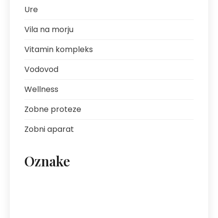
Ure
Vila na morju
Vitamin kompleks
Vodovod
Wellness
Zobne proteze
Zobni aparat
Oznake
artritis
avantura s prijatelji
bolezni sklepov
bolezni želodca
Bovec