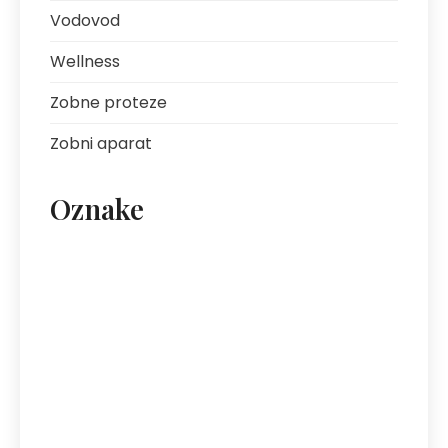
Vodovod
Wellness
Zobne proteze
Zobni aparat
Oznake
artritis
avantura s prijatelji
bolezni sklepov
bolezni želodca
Bovec
darilo za fanta
ekipa za klice
energija
fotografija na platnu
gastroskopija
hotel Bovec
hotel v Bovcu
izlet
kofein