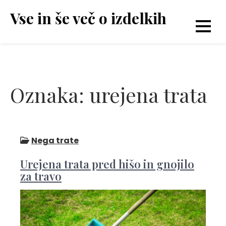
Skip
Vse in še več o izdelkih
to
content
Oznaka:
urejena trata
Nega trate
Urejena trata pred hišo in gnojilo
za travo