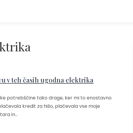
ktrika
vu v teh časih ugodna elektrika
jske potrebščine tako drage, ker mi to enostavno
lačevala kredit za hišo, plačevala vse moje
tara in…