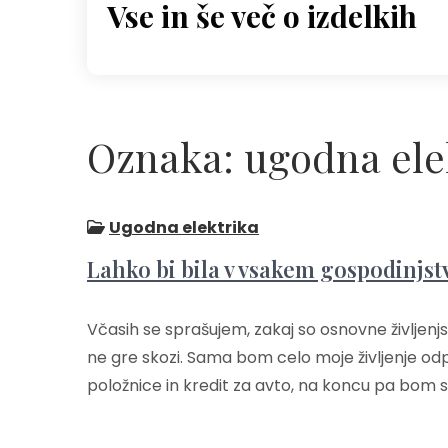
Vse in še več o izdelkih
Skip
to
content
Oznaka:
ugodna ele
Ugodna elektrika
Lahko bi bila v vsakem gospodinjst
Včasih se sprašujem, zakaj so osnovne življen
ne gre skozi. Sama bom celo moje življenje odp
položnice in kredit za avto, na koncu pa bom s