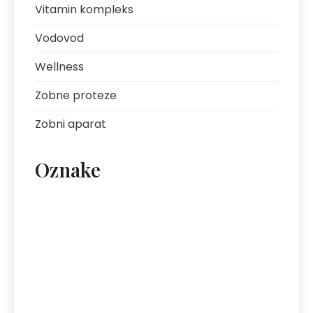
Vitamin kompleks
Vodovod
Wellness
Zobne proteze
Zobni aparat
Oznake
artritis
avantura s prijatelji
bolezni sklepov
bolezni želodca
Bovec
darilo za fanta
ekipa za klice
energija
fotografija na platnu
gastroskopija