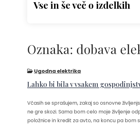
Vse in še več o izdelkih
Skip
to
content
Oznaka:
dobava ele
Ugodna elektrika
Lahko bi bila v vsakem gospodinjst
Včasih se sprašujem, zakaj so osnovne življen
ne gre skozi. Sama bom celo moje življenje odp
položnice in kredit za avto, na koncu pa bom s