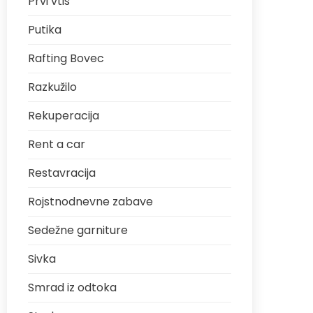
Prvi vtis
Putika
Rafting Bovec
Razkužilo
Rekuperacija
Rent a car
Restavracija
Rojstnodnevne zabave
Sedežne garniture
Sivka
Smrad iz odtoka