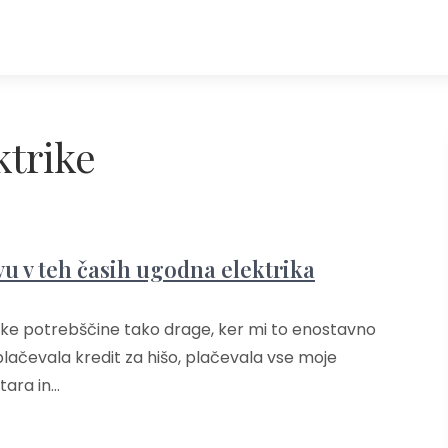
ktrike
vu v teh časih ugodna elektrika
jske potrebščine tako drage, ker mi to enostavno
lačevala kredit za hišo, plačevala vse moje
tara in…