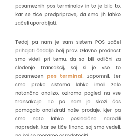
posameznih pos terminalov in to je bilo to,
kar se tiče predpriprave, da smo jih lahko
začeli uporabljati.
Tedaj pa nam je sam sistem POS začel
prihajati čedalje bolj prav. Glavno prednost
smo videli pri temu, da so bili odlični za
sledenje transakcij, saj si je vse to
posamezen
pos terminal
, zapomnil, ter
smo preko sistema lahko imeli zelo
natančno analizo, oziroma pogled na vse
transakcije. To pa nam je skozi čas
pomagalo analizirati naše prodaje, kjer pa
smo nato lahko posledično naredili
napredek, kar se tiče financ, saj smo vedeli,
na kaj se moramo osredotočiti.