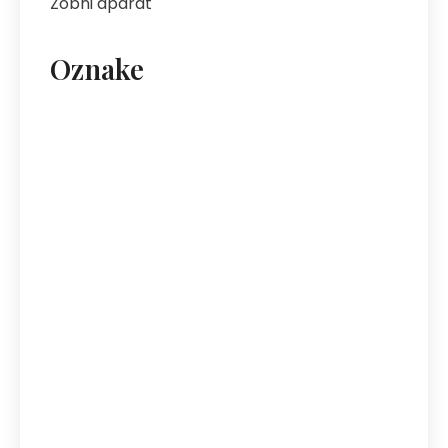
Zobni aparat
Oznake
artritis
avantura s prijatelji
bolezni sklepov
bolezni želodca
Bovec
darilo za fanta
ekipa za klice
energija
fotografija na platnu
gastroskopija
hotel Bovec
hotel v Bovcu
izlet
kofein
mezoterapija
najem vozil
nega kože
nega obraza
neinvazivni postopki
nepremičnine
obnovljivi viri energije