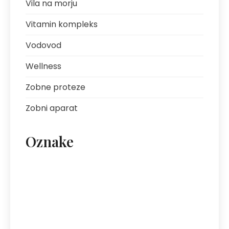
Vila na morju
Vitamin kompleks
Vodovod
Wellness
Zobne proteze
Zobni aparat
Oznake
artritis
avantura s prijatelji
bolezni sklepov
bolezni želodca
Bovec
darilo za fanta
ekipa za klice
energija