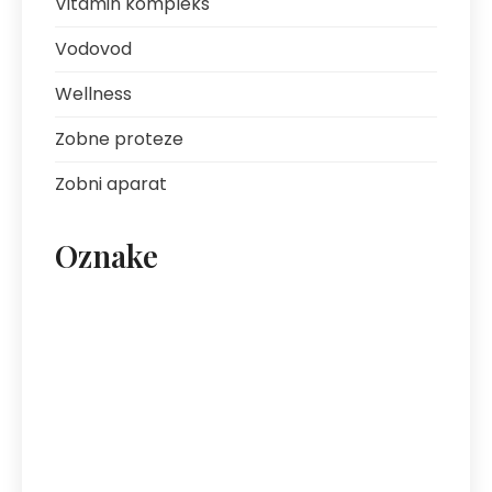
Vitamin kompleks
Vodovod
Wellness
Zobne proteze
Zobni aparat
Oznake
artritis
avantura s prijatelji
bolezni sklepov
bolezni želodca
Bovec
darilo za fanta
ekipa za klice
energija
fotografija na platnu
gastroskopija