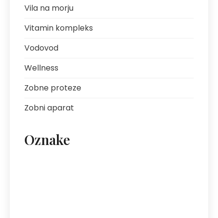
Vila na morju
Vitamin kompleks
Vodovod
Wellness
Zobne proteze
Zobni aparat
Oznake
artritis
avantura s prijatelji
bolezni sklepov
bolezni želodca
Bovec
darilo za fanta
ekipa za klice
energija