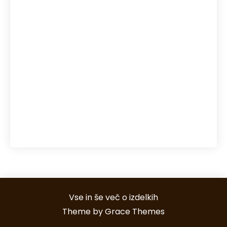
regeneracija kože
reka Soča
senca
senčila
sečna kislina
snegolovi
streha
Toplotne črpalke
točkovni snegolovi
uporaba pos terminalov
večerja s prijatelji
vodni športi Bovec
Vse in še več o izdelkih
Theme by Grace Themes