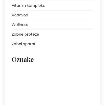
Vitamin kompleks
Vodovod
Wellness
Zobne proteze
Zobni aparat
Oznake
artritis
avantura s prijatelji
bolezni sklepov
bolezni želodca
Bovec
darilo za fanta
ekipa za klice
energija
fotografija na platnu
gastroskopija