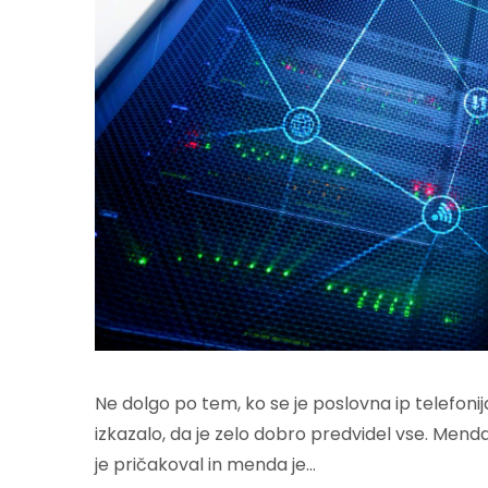
Ne dolgo po tem, ko se je poslovna ip telefonija
izkazalo, da je zelo dobro predvidel vse. Menda
je pričakoval in menda je…