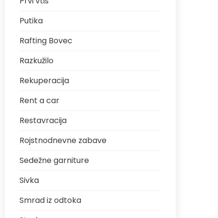
Prvi vtis
Putika
Rafting Bovec
Razkužilo
Rekuperacija
Rent a car
Restavracija
Rojstnodnevne zabave
Sedežne garniture
Sivka
Smrad iz odtoka