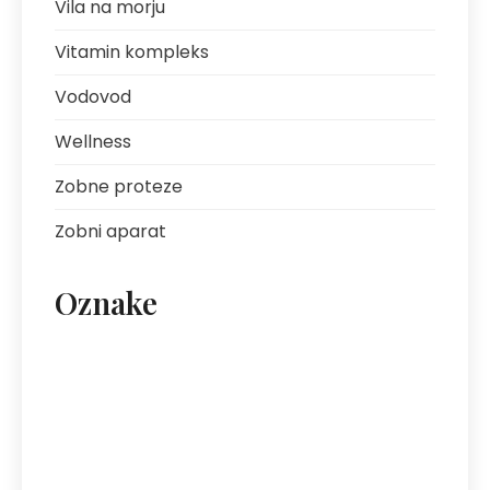
Vila na morju
Vitamin kompleks
Vodovod
Wellness
Zobne proteze
Zobni aparat
Oznake
artritis
avantura s prijatelji
bolezni sklepov
bolezni želodca
Bovec
darilo za fanta
ekipa za klice
energija