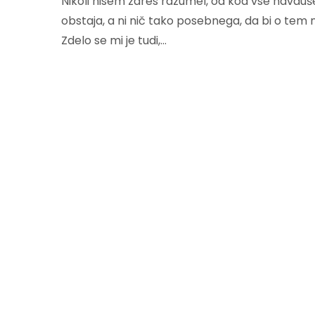
Nikoli nisem zares razumel, od kod vse navduše
obstaja, a ni nič tako posebnega, da bi o tem
Zdelo se mi je tudi,…