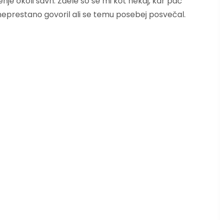
nje okoli savn. Zdele so se mi kot nekaj, kar pač
 neprestano govoril ali se temu posebej posvečal.