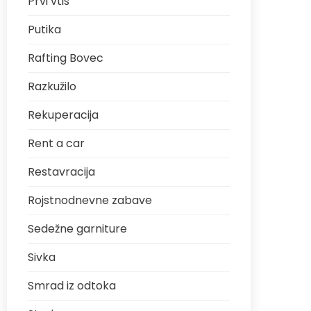
Prvi vtis
Putika
Rafting Bovec
Razkužilo
Rekuperacija
Rent a car
Restavracija
Rojstnodnevne zabave
Sedežne garniture
Sivka
Smrad iz odtoka