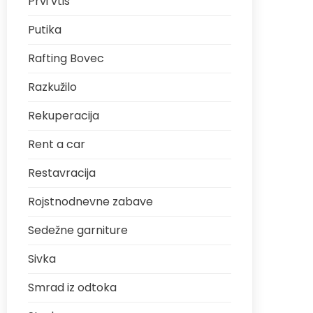
Prvi vtis
Putika
Rafting Bovec
Razkužilo
Rekuperacija
Rent a car
Restavracija
Rojstnodnevne zabave
Sedežne garniture
Sivka
Smrad iz odtoka