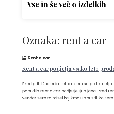
Vse in še več o izdelkih
Skip
to
content
Oznaka:
rent a car
Rent a car
Rent a car podjetja vsako leto prod
Pred približno enim letom sem se po temeljitem
ponudilo rent a car podjetje Ljubljana. Pred 
vendar sem to misel kaj kmalu opustil, ko sem 