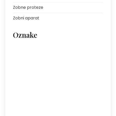
Zobne proteze
Zobni aparat
Oznake
artritis
avantura s prijatelji
bolezni sklepov
bolezni želodca
Bovec
darilo za fanta
ekipa za klice
energija
fotografija na platnu
gastroskopija
hotel Bovec
hotel v Bovcu
izlet
kofein
mezoterapija
najem vozil
nega kože