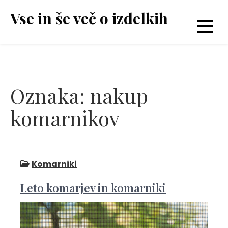
Skip
Vse in še več o izdelkih
to
content
Oznaka:
nakup
komarnikov
Komarniki
Leto komarjev in komarniki