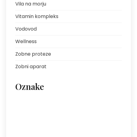
Vila na morju
Vitamin kompleks
Vodovod
Wellness
Zobne proteze
Zobni aparat
Oznake
artritis
avantura s prijatelji
bolezni sklepov
bolezni želodca
Bovec
darilo za fanta
ekipa za klice
energija