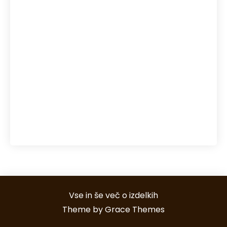
regeneracija kože
reka Soča
senca
senčila
sečna kislina
snegolovi
streha
Toplotne črpalke
točkovni snegolovi
uporaba pos terminalov
večerja s prijatelji
vodni športi Bovec
Vse in še več o izdelkih
Theme by Grace Themes