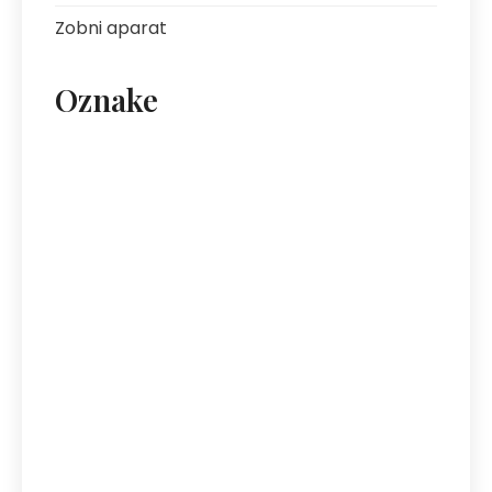
Zobni aparat
Oznake
artritis
avantura s prijatelji
bolezni sklepov
bolezni želodca
Bovec
darilo za fanta
ekipa za klice
energija
fotografija na platnu
gastroskopija
hotel Bovec
hotel v Bovcu
izlet
kofein
mezoterapija
najem vozil
nega kože
nega obraza
neinvazivni postopki