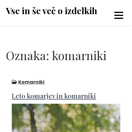
Skip
Vse in še več o izdelkih
to
content
Oznaka:
komarniki
Komarniki
Leto komarjev in komarniki