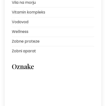
Vila na morju
Vitamin kompleks
Vodovod
Wellness
Zobne proteze
Zobni aparat
Oznake
artritis
avantura s prijatelji
bolezni sklepov
bolezni želodca
Bovec
darilo za fanta
ekipa za klice
energija