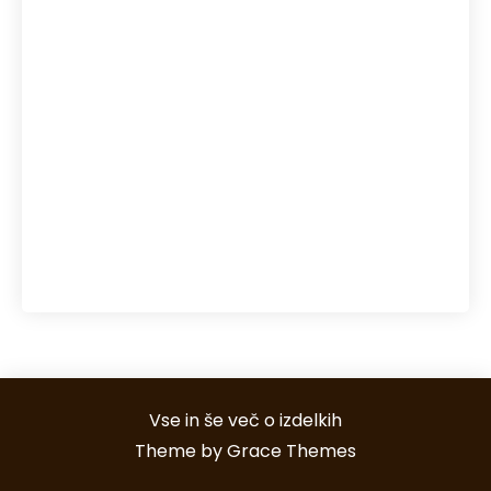
regeneracija kože
reka Soča
senca
senčila
sečna kislina
snegolovi
streha
Toplotne črpalke
točkovni snegolovi
uporaba pos terminalov
večerja s prijatelji
vodni športi Bovec
Vse in še več o izdelkih
Theme by Grace Themes