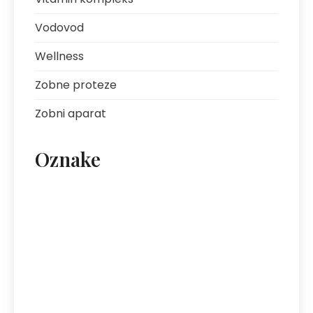
Vodovod
Wellness
Zobne proteze
Zobni aparat
Oznake
artritis
avantura s prijatelji
bolezni sklepov
bolezni želodca
Bovec
darilo za fanta
ekipa za klice
energija
fotografija na platnu
gastroskopija