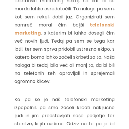
telefonski marketing nekaj, na kar bi se
morda lahko osredotočili. To nalogo pa sem,
kot sem rekel, dobil jaz. Organizirati sem
namreč moral čim boljši
telefonski
marketing
, s katerim bi lahko dosegli čim
več novih ljudi. Tedaj pa sem se tega kar
lotil, ter sem sprva pridobil ustrezno ekipo, s
katero bomo lahko začeli skrbeti za to. Naša
naloga bi tedaj bila več ali manj to, da bi bili
na telefonih teh opravljali in sprejemali
ogromno klicev.
Ko pa se je naš telefonski marketing
izpopolnil, pa smo začeli klicati naključne
ljudi in jim predstavljati naše podjetje ter
storitve, ki jih nudimo. Odziv na to pa je bil