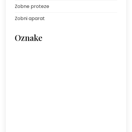
Zobne proteze
Zobni aparat
Oznake
artritis
avantura s prijatelji
bolezni sklepov
bolezni želodca
Bovec
darilo za fanta
ekipa za klice
energija
fotografija na platnu
gastroskopija
hotel Bovec
hotel v Bovcu
izlet
kofein
mezoterapija
najem vozil
nega kože
nega obraza
neinvazivni postopki