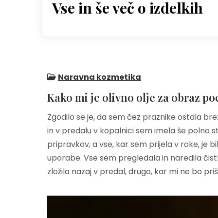
Vse in še več o izdelkih
Skip
to
content
Naravna kozmetika
Kako mi je olivno olje za obraz p
Zgodilo se je, da sem čez praznike ostala brez 
in v predalu v kopalnici sem imela še polno 
pripravkov, a vse, kar sem prijela v roke, je b
uporabe. Vse sem pregledala in naredila čistk
zložila nazaj v predal, drugo, kar mi ne bo pr