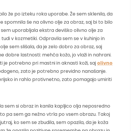
bilo že po izteku roka uporabe. Že sem sklenila, da
spomnila še na olivno olje za obraz, saj bi to bilo
 sem uporabljala ekstra deviško olivno olje za
udi v kozmetiki. Odpravila sem se v kuhinjo in
olje sem slišala, da je zelo dobro za obraz, saj
ne dobre lastnosti: mehča kožo, jo vlaži in nahrani.
i je potrebno pri mastni in aknasti koži, saj
olivno
edogeno, zato je potrebno previdno nanašanje.
erijsko in rahlo protivnetno, zato pomagajo umiriti
la sem si obraz in kanila kapljico olja neposredno
nato pa sem ga nežno vtrla po vsem obrazu. Takoj
utraj, ko sem se zbudila, sem opazila, da je koža
sem že opazila pozitivne spremembe na obrazu in