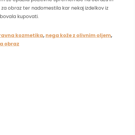
 za obraz ter nadomestila kar nekaj izdelkov iz
ebovala kupovati.
ravna kozmetika
,
nega kože z olivnim oljem
,
za obraz