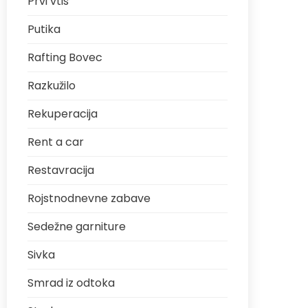
Prvi vtis
Putika
Rafting Bovec
Razkužilo
Rekuperacija
Rent a car
Restavracija
Rojstnodnevne zabave
Sedežne garniture
Sivka
Smrad iz odtoka