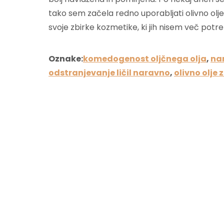
tako sem začela redno uporabljati olivno olje
svoje zbirke kozmetike, ki jih nisem več potr
Oznake:
komedogenost oljčnega olja
,
na
odstranjevanje ličil naravno
,
olivno olje 