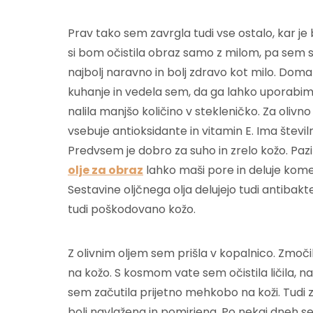
Prav tako sem zavrgla tudi vse ostalo, kar je 
si bom očistila obraz samo z milom, pa sem se 
najbolj naravno in bolj zdravo kot milo. Doma
kuhanje in vedela sem, da ga lahko uporabim t
nalila manjšo količino v stekleničko. Za olivno 
vsebuje antioksidante in vitamin E. Ima števil
Predvsem je dobro za suho in zrelo kožo. Pazit
olje za obraz
lahko maši pore in deluje kom
Sestavine oljčnega olja delujejo tudi antibakt
tudi poškodovano kožo.
Z olivnim oljem sem prišla v kopalnico. Zmoči
na kožo. S kosmom vate sem očistila ličila, 
sem začutila prijetno mehkobo na koži. Tudi zj
bolj navlažena in pomirjena. Po nekaj dneh 