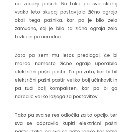
na zunanji pašnik. No tako pa sva skoraj
vsako leto skupaj postavljala žično ograjo
okoli tega pašnika, kar pa je bilo zelo
zamudno, saj je bila ta žična ograja zelo
težka in pa nerodna.
Zato pa sem mu letos predlagal, če bi
morda namesto žične ograje uporabila
električni pašni pastir. To pa zato, ker bi bil
električni pašni pastir veliko bolj učinkovit in
pa tudi bolj kompakten, kar pa bi ga
naredilo veliko lažjega za postavitev.
Tako pa sva se res odločila za to opcijo, ter
sva se odpravila kupiti električni pašni
pastir. Tako pa sva se nato lahko kar lotila